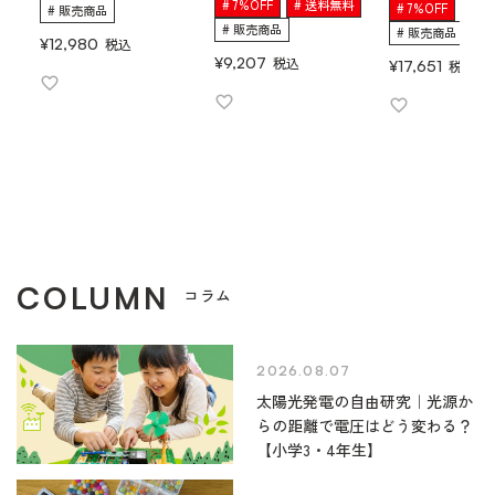
7%OFF
送料無料
7%OFF
送
販売商品
販売商品
販売商品
¥
12,980
税込
¥
9,207
税込
¥
17,651
税込
COLUMN
コラム
2026.08.07
太陽光発電の自由研究｜光源か
らの距離で電圧はどう変わる？
【小学3・4年生】