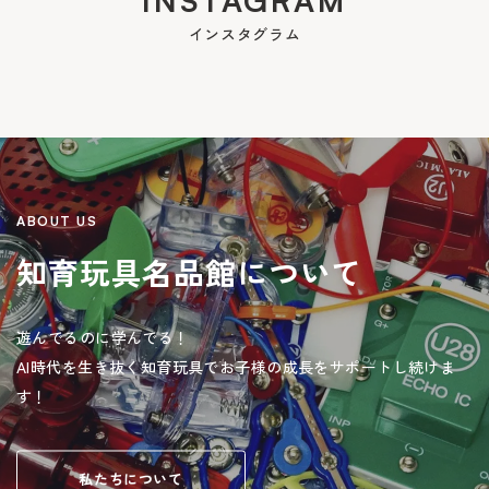
INSTAGRAM
インスタグラム
ABOUT US
知育玩具名品館について
遊んでるのに学んでる！
AI時代を生き抜く知育玩具でお子様の成長をサポートし続けま
す！
私たちについて