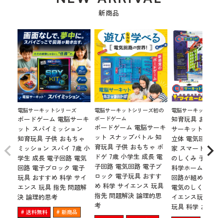
新商品
電脳サーキットシリーズ
電脳サーキットシリーズ初の
電脳サーキットシ
ボードゲーム 電脳サーキ
ボードゲーム
知育玩具 おもち
ボードゲーム 電脳サーキ
ット スパイミッション
サーキット マ
ット スナップバトル 知
知育玩具 子供 おもちゃ
立体 電気回路 
育玩具 子供 おもちゃ ボ
ミッション スパイ 7歳 小
家 スマートホー
ドゲ 7歳 小学生 成長 電
学生 成長 電子回路 電気
のしくみ 子供 
子回路 電気回路 電子ブ
回路 電子ブロック 電子
科学ホーム 立
ロック 電子玩具 おすす
玩具 おすすめ 科学 サイ
回路が組めて、
め 科学 サイエンス 玩具
エンス 玩具 指先 問題解
電気のしくみが
指先 問題解決 論理的思
決 論理的思考
イエンス玩具 子
考
玩具 科学 おも
送料無料
新商品