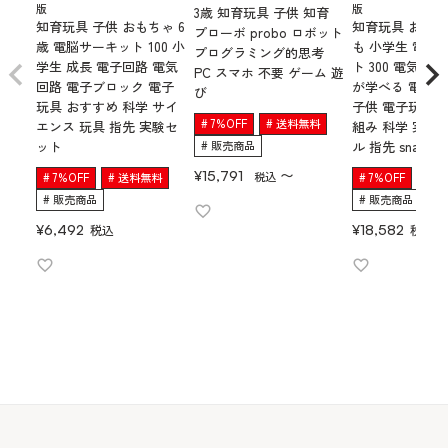
版
版
3歳 知育玩具 子供 知育
知育玩具 子供 おもちゃ 6
知育玩具 おもち
プローボ probo ロボット
歳 電脳サーキット 100 小
も 小学生 電脳
プログラミング的思考
学生 成長 電子回路 電気
ト 300 電気回
PC スマホ 不要 ゲーム 遊
回路 電子ブロック 電子
が学べる 電子
び
玩具 おすすめ 科学 サイ
子供 電子玩具 
7%OFF
送料無料
エンス 玩具 指先 実験セ
組み 科学 実験
ット
販売商品
ル 指先 snapcirc
〜
¥
15,791
税込
7%OFF
送料無料
7%OFF
送
販売商品
販売商品
¥
6,492
税込
¥
18,582
税込