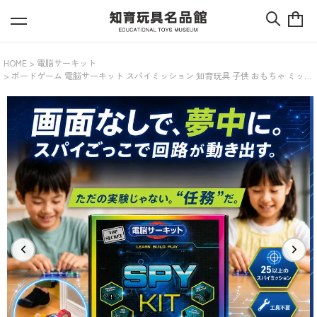
HOME
電脳サーキット
ボードゲーム 電脳サーキット スパイミッション 知育玩具 子供 おもちゃ ミッシ
ョン スパイ 7歳 小学生 成長 電子回路 電気回路 電子ブロック 電子玩具 おすすめ
科学 サイエンス 玩具 指先 問題解決 論理的思考