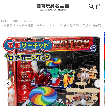
HOME
電脳サーキット
知育玩具 おもちゃ 電脳サーキット メカニック 子供 遊び 理系 工学 AI 電子玩具
科学 電気回路 電子回路