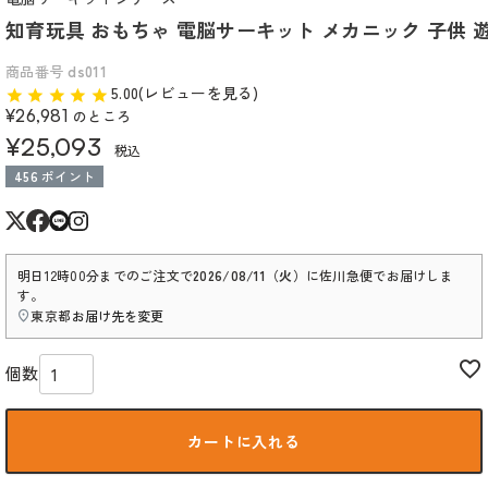
知育玩具 おもちゃ 電脳サーキット メカニック 子供 遊び
商品番号
ds011
5.00(レビューを見る)
¥
26,981
のところ
¥
25,093
税込
456
ポイント
明日
12時00分
までのご注文で
2026/08/11（火）
に
佐川急便
でお届けしま
す。
東京都
お届け先を変更
カートに入れる