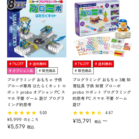
7%OFF
送料無料
7%OFF
送料無料
オプション品
販売商品
販売商品
プログラミング おもちゃ 子供
プログラミング おもちゃ 3歳 知
プローボ専用 はたらくキット ロ
育玩具 子供 知育 プローボ
ボット probo オプション PC ス
probo ロボット プログラミング
マホ 不要 ゲーム 遊び プログラ
的思考 PC スマホ 不要 ゲーム
ミング的思考
遊び
5.00
4.67
のところ
〜
¥
5,999
¥
15,791
税込
¥
5,579
税込