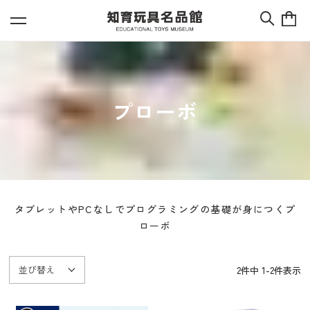
プローボ
タブレットやPCなしでプログラミングの基礎が身につくプ
ローボ
並び替え
2
件中
1
-
2
件表示