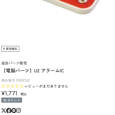
販売商品
追加パーツ販売
【電脳パーツ】U2 アラームIC
商品番号
DS001U2
レビューがまだありません
¥
1,771
税込
32
ポイント