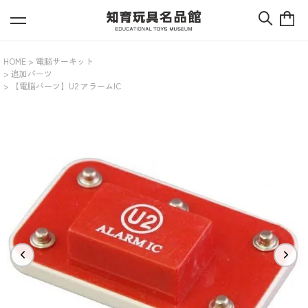
HOME
電脳サーキット
追加パーツ
【電脳パーツ】U2 アラームIC