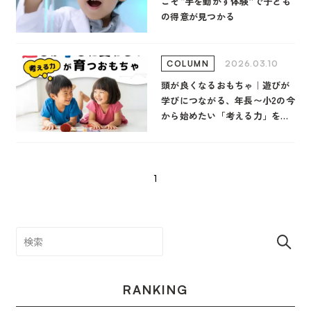
こそ“手を動かす体験”で子ども
の得意が見つかる
2026.03.10
COLUMN
頭が良くなるおもちゃ｜遊びが
学びにつながる、年長〜小2の今
から始めたい「考える力」を育
てる選び方（プローボ×電脳サ
ーキット®）
1
RANKING