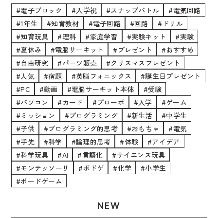
#電子ブロック
#入学祝
#スナップバトル
#電気回路
#1年生
#知育教材
#電子回路
#回路
#ドリル
#知育玩具
#理科
#家庭学習
#実験キット
#実験
#夏休み
#電脳サーキット
#プレゼント
#おすすめ
#自由研究
#パーツ販売
#クリスマスプレゼント
#人気
#宿題
#英脳フォニックス
#誕生日プレゼント
#PC
#動画
#電脳サーキット本体
#受験
#パソコン
#カード
#プローボ
#入学
#ゲーム
#ミッション
#プログラミング
#新生活
#中学生
#子供
#プログラミング的思考
#おもちゃ
#電気
#手先
#科学
#論理的思考
#体験
#アイデア
#科学玩具
#AI
#言語化
#サイエンス玩具
#モンテッソーリ
#ボドゲ
#化学
#小学生
#ボードゲーム
NEW