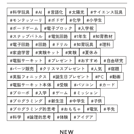
#科学玩具
#AI
#言語化
#太陽光
#サイエンス玩具
#モンテッソーリ
#ボドゲ
#化学
#小学生
#ボードゲーム
#電子ブロック
#入学祝
#スナップバトル
#電気回路
#1年生
#知育教材
#電子回路
#回路
#ドリル
#知育玩具
#理科
#家庭学習
#実験キット
#実験
#夏休み
#電脳サーキット
#プレゼント
#おすすめ
#自由研究
#パーツ販売
#クリスマスプレゼント
#人気
#宿題
#英脳フォニックス
#誕生日プレゼント
#PC
#動画
#電脳サーキット本体
#受験
#パソコン
#カード
#プローボ
#入学
#ゲーム
#ミッション
#プログラミング
#新生活
#中学生
#子供
#プログラミング的思考
#おもちゃ
#電気
#手先
#科学
#論理的思考
#体験
#アイデア
NEW